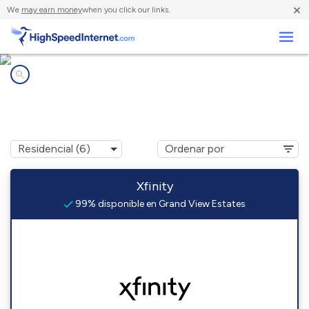
×
We
may earn money
when you click our links.
Negocios
Compañías de Internet en
Grand View Estates, CO
Xfinity
99% disponible en Grand View Estates