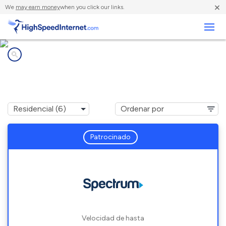
×
We
may earn money
when you click our links.
Negocios
Compañías de Internet en
Sterling, CO
Patrocinado
Velocidad de hasta