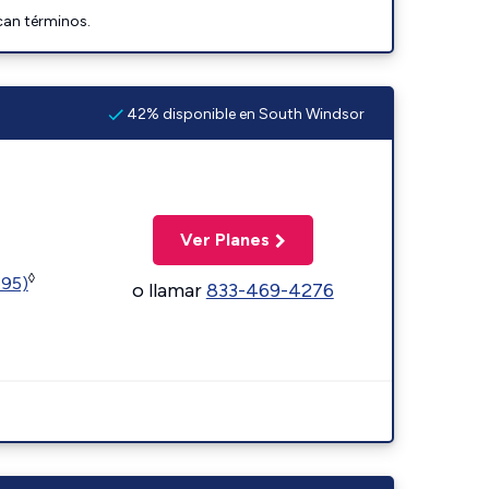
can términos.
42% disponible en South Windsor
Ver Planes
◊
595)
o llamar
833-469-4276