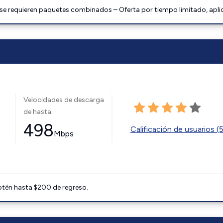
 se requieren paquetes combinados – Oferta por tiempo limitado, apli
Velocidades de descarga
de hasta
498
Calificación de usuarios (
Mbps
btén hasta $200 de regreso.