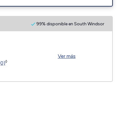
99% disponible en South Windsor
Ver más
◊
(0)