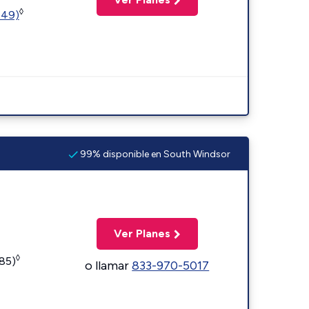
◊
449)
99% disponible en South Windsor
Ver Planes
◊
185)
o llamar
833-970-5017