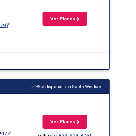
Ver Planes
◊
779)
99% disponible en South Windsor
Ver Planes
◊
1297)
o llamar
833-923-3751