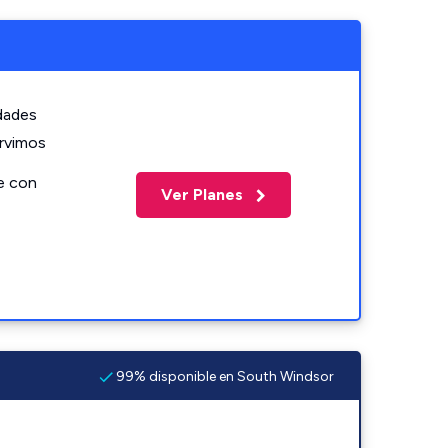
idades
ervimos
e con
Ver Planes
99% disponible en South Windsor