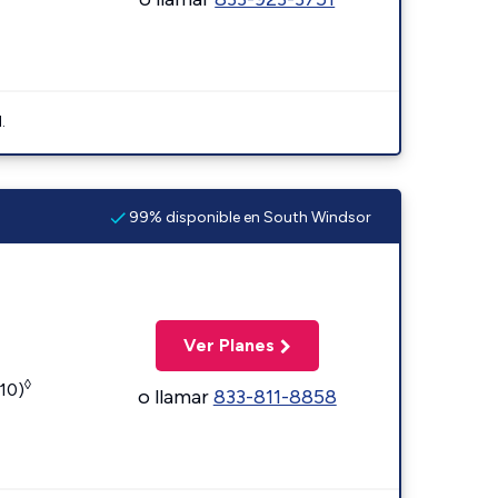
.
99% disponible en South Windsor
Ver Planes
◊
110)
o llamar
833-811-8858