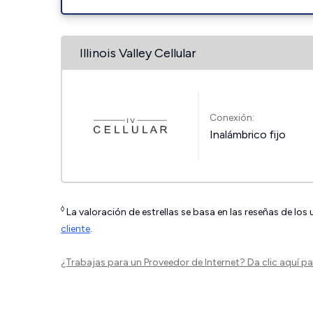
Illinois Valley Cellular
Conexión:
Inalámbrico fijo
◊
La valoración de estrellas se basa en las reseñas de los
cliente
.
¿Trabajas para un Proveedor de Internet?
Da clic aquí
par