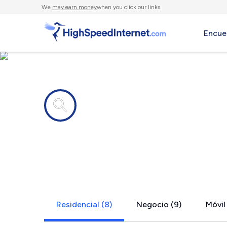
We
may earn money
when you click our links.
Encue
Compañías de Internet en
South Wind
Residencial (8)
Negocio (9)
Móvil