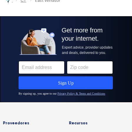
›
›
CT
East Windsor
Proveedores
Recursos