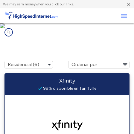
×
We
may earn money
when you click our links.
Negocios
Compañías de Internet en
Tariffville, CT
Xfinity
99% disponible en Tariffville