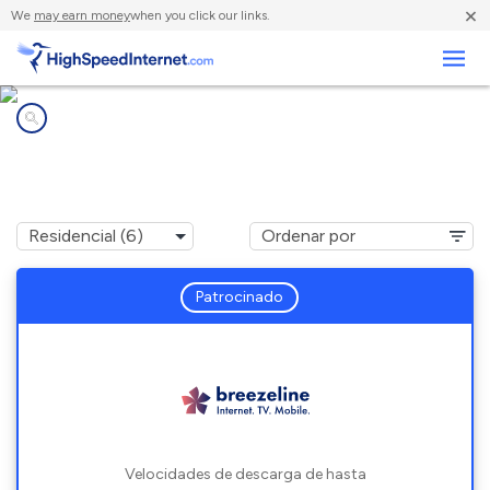
×
We
may earn money
when you click our links.
Negocios
Compañías de Internet en
North Lauderdale, FL
Patrocinado
Velocidades de descarga de hasta