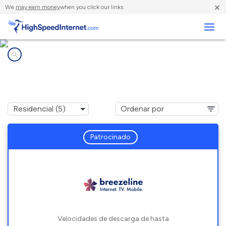
×
We
may earn money
when you click our links.
Negocios
Compañías de Internet en
Ojus, FL
Patrocinado
Velocidades de descarga de hasta