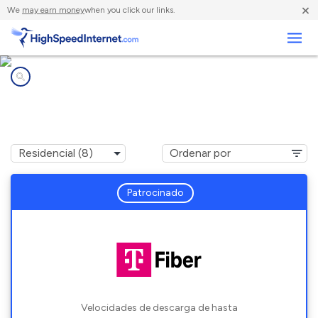
×
We
may earn money
when you click our links.
Negocios
Compañías de Internet en
West Park, FL
Patrocinado
Velocidades de descarga de hasta