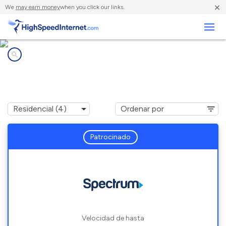
×
We
may earn money
when you click our links.
Negocios
Compañías de Internet en
Samoset, FL
Patrocinado
Velocidad de hasta