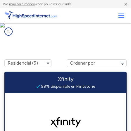
×
We
may earn money
when you click our links.
Negocios
Compañías de Internet en
Flintstone, GA
Xfinity
99% disponible en Flintstone