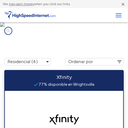
×
We
may earn money
when you click our links.
Negocios
Compañías de Internet en
Wrightsville, GA
Xfinity
77% disponible en Wrightsville