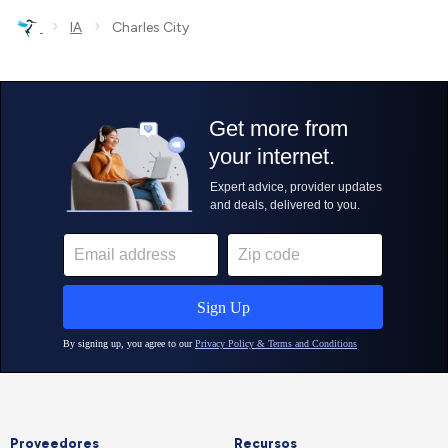
›
›
IA
Charles City
Proveedores
Recursos