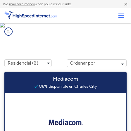
×
We
may earn money
when you click our links.
Negocios
Compañías de Internet en
Charles City, IA
Mediacom
86% disponible en Charles City