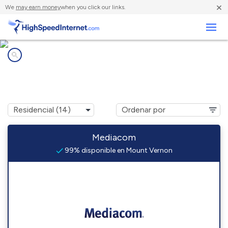
×
We
may earn money
when you click our links.
Negocios
Compañías de Internet en
Mount Vernon, IA
Mediacom
99% disponible en Mount Vernon