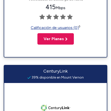
415
Mbps
◊
Calificación de usuarios (0)
Ver Planes
CenturyLink
39% disponible en Mount Vernon