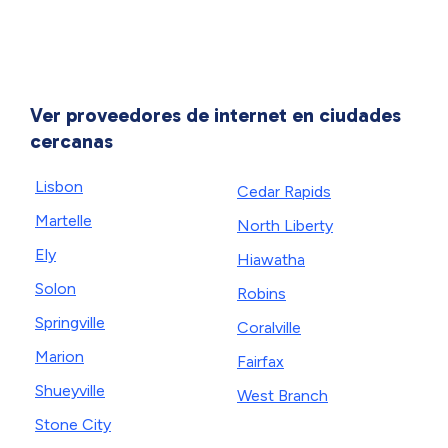
Ver proveedores de internet en ciudades
cercanas
Lisbon
Cedar Rapids
Martelle
North Liberty
Ely
Hiawatha
Solon
Robins
Springville
Coralville
Marion
Fairfax
Shueyville
West Branch
Stone City