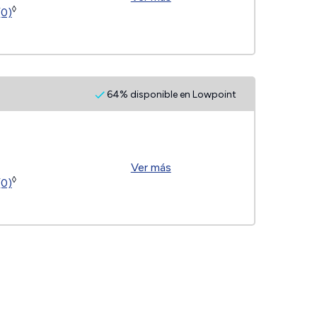
◊
(0)
64% disponible en Lowpoint
Ver más
◊
(0)