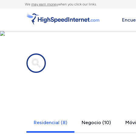
We
may earn money
when you click our links.
Encue
Compañías de Internet en
Lowpoint, I
Residencial (8)
Negocio (10)
Móvil