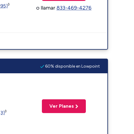
◊
595)
o llamar
833-469-4276
60% disponible en Lowpoint
Ver Planes
◊
(3)