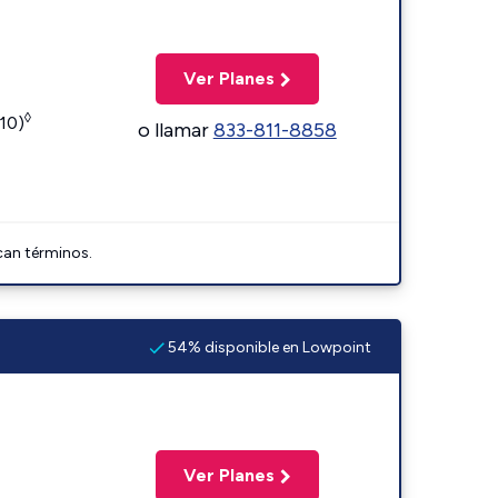
Ver Planes
◊
110)
o llamar
833-811-8858
can términos.
54% disponible en Lowpoint
Ver Planes