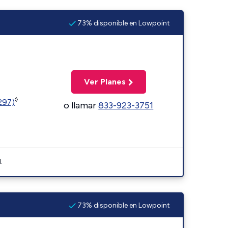
73% disponible en Lowpoint
Ver Planes
◊
1297)
o llamar
833-923-3751
.
73% disponible en Lowpoint