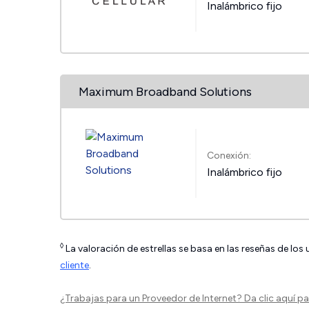
Inalámbrico fijo
Maximum Broadband Solutions
Conexión:
Inalámbrico fijo
◊
La valoración de estrellas se basa en las reseñas de los
cliente
.
¿Trabajas para un Proveedor de Internet?
Da clic aquí
par