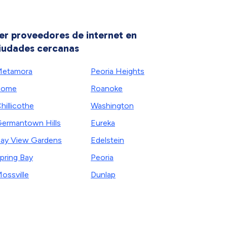
er proveedores de internet en
iudades cercanas
Metamora
Peoria Heights
Rome
Roanoke
hillicothe
Washington
ermantown Hills
Eureka
ay View Gardens
Edelstein
pring Bay
Peoria
ossville
Dunlap