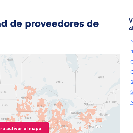
ad de proveedores de
V
c
C
G
B
S
M
ara activar el mapa