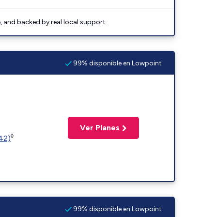
e, and backed by real local support.
99% disponible en Lowpoint
Ver Planes
◊
(42)
99% disponible en Lowpoint