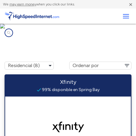
×
We
may earn money
when you click our links.
Negocios
Compañías de Internet en
Spring Bay, IL
Xfinity
99% disponible en Spring Bay