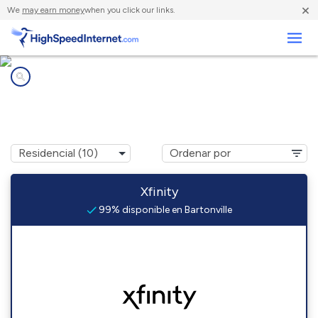
×
We
may earn money
when you click our links.
Negocios
Compañías de Internet en
Bartonville, IL
Xfinity
99% disponible en Bartonville