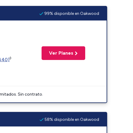
99% disponible en Oakwood
Ver Planes
◊
2440)
imitados. Sin contrato.
58% disponible en Oakwood