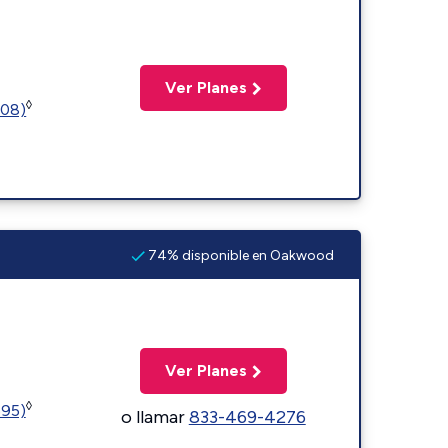
Ver Planes
◊
508)
74% disponible en Oakwood
Ver Planes
◊
595)
o llamar
833-469-4276