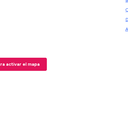
B
C
D
A
ara activar el mapa