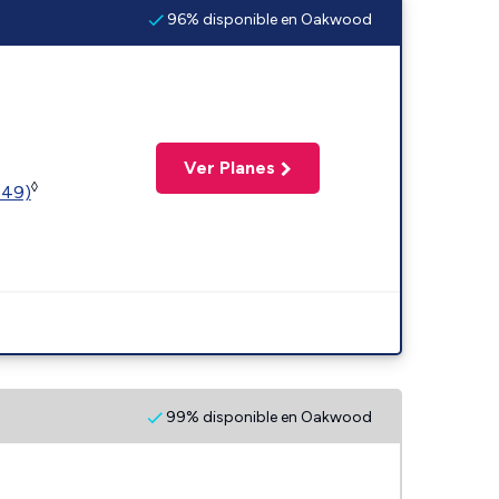
96% disponible en Oakwood
Ver Planes
◊
449)
99% disponible en Oakwood