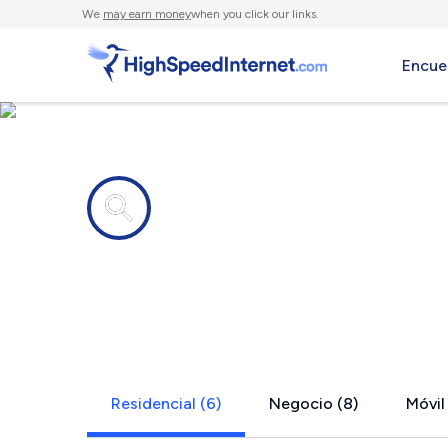
We
may earn money
when you click our links.
Encue
Compañías de Internet en
Oakwood, I
Residencial (6)
Negocio (8)
Móvil 