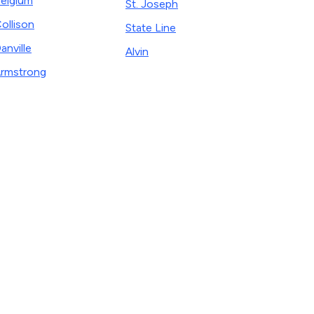
elgium
St. Joseph
ollison
State Line
anville
Alvin
rmstrong