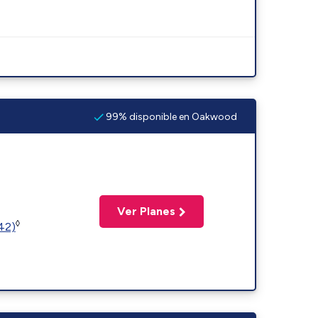
99% disponible en Oakwood
Ver Planes
◊
(42)