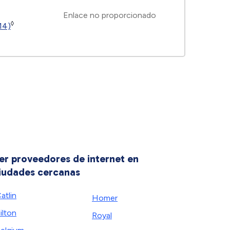
Enlace no proporcionado
◊
14)
er proveedores de internet en
iudades cercanas
atlin
Homer
ilton
Royal