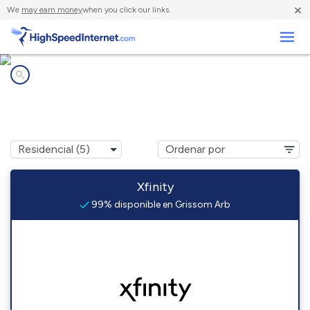
×
We
may earn money
when you click our links.
Negocios
Compañías de Internet en
Grissom Arb, IN
Xfinity
99% disponible en Grissom Arb