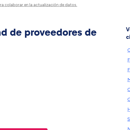
a colaborar en la actualización de datos.
ad de proveedores de
V
c
G
F
F
M
C
G
S
N