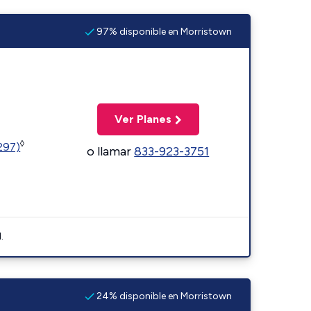
97% disponible en Morristown
Ver Planes
◊
1297)
o llamar
833-923-3751
.
24% disponible en Morristown