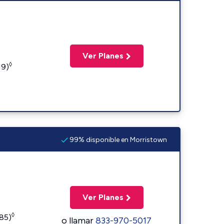
Ver Planes
◊
19)
99% disponible en Morristown
Ver Planes
◊
185)
o llamar
833-970-5017