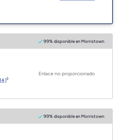
99% disponible en Morristown
Enlace no proporcionado
◊
14)
99% disponible en Morristown