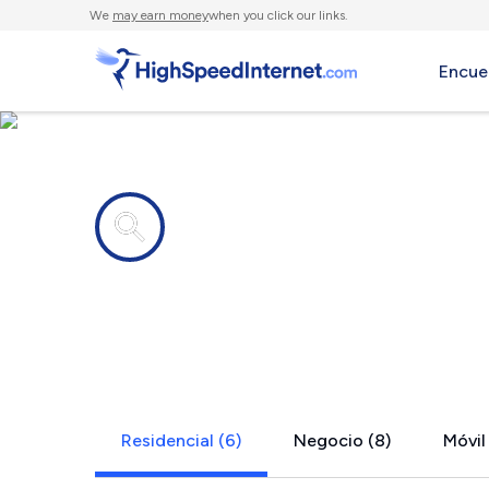
We
may earn money
when you click our links.
Encue
Compañías de Internet en
Morristown,
Residencial (6)
Negocio (8)
Móvil 