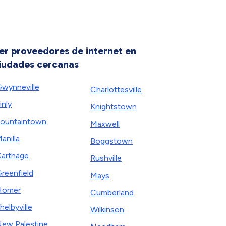
er proveedores de internet en
iudades cercanas
wynneville
Charlottesville
inly
Knightstown
ountaintown
Maxwell
anilla
Boggstown
arthage
Rushville
reenfield
Mays
Homer
Cumberland
helbyville
Wilkinson
ew Palestine