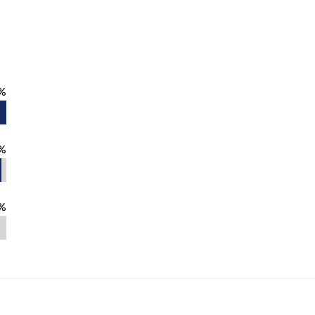
%
%
%