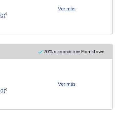
Ver más
◊
(0)
20% disponible en Morristown
Ver más
◊
(0)