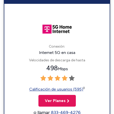
Conexión:
Internet 5G en casa
Velocidades de descarga de hasta
498
Mbps
◊
Calificación de usuarios (595)
Ver Planes
o llamar
833-469-4276