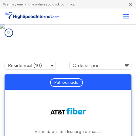
×
We
may earn money
when you click our links.
Negocios
Compañías de Internet en
Shelbyville, IN
Patrocinado
Velocidades de descarga de hasta