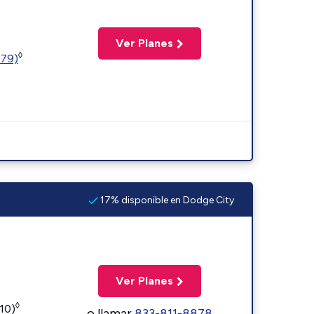
Ver Planes
◊
779)
17% disponible en Dodge City
Ver Planes
◊
110)
o llamar
833-811-8878