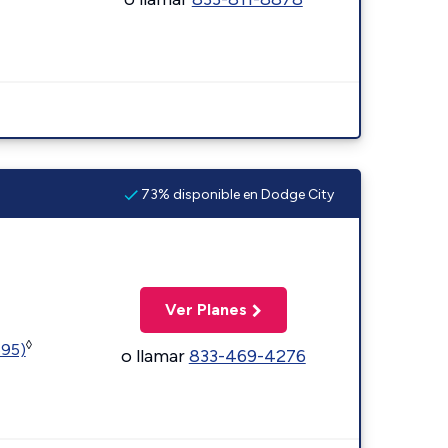
73% disponible en Dodge City
Ver Planes
◊
595)
o llamar
833-469-4276