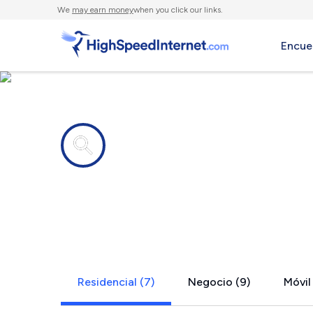
We
may earn money
when you click our links.
Encue
Compañías de Internet en
Dodge City
Residencial (7)
Negocio (9)
Móvil 