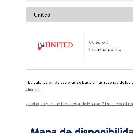
United
Conexión:
Inalámbrico fijo
◊
La valoración de estrellas se basa en las reseñas de los
cliente
.
¿Trabajas para un Proveedor de Internet?
Da clic aquí
par
Mapa de disponibilid