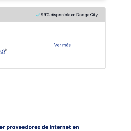
99% disponible en Dodge City
Ver más
◊
(0)
er proveedores de internet en