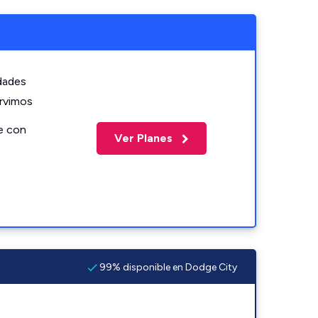
idades
ervimos
e con
Ver Planes
99% disponible en Dodge City