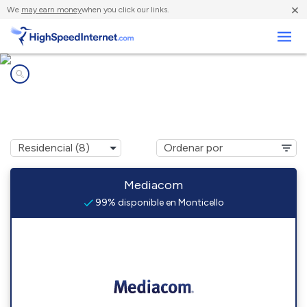
×
We
may earn money
when you click our links.
Negocios
Compañías de Internet en
Monticello, KY
Mediacom
99% disponible en Monticello