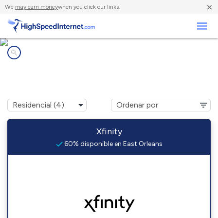
×
We
may earn money
when you click our links.
Negocios
Compañías de Internet en
East Orleans, MA
Xfinity
60% disponible en East Orleans