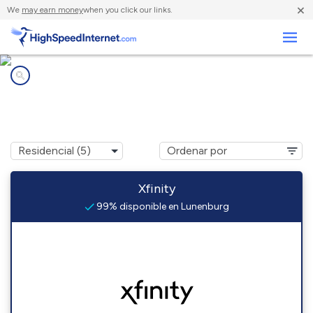
×
We
may earn money
when you click our links.
Negocios
Compañías de Internet en
Lunenburg, MA
Xfinity
99% disponible en Lunenburg