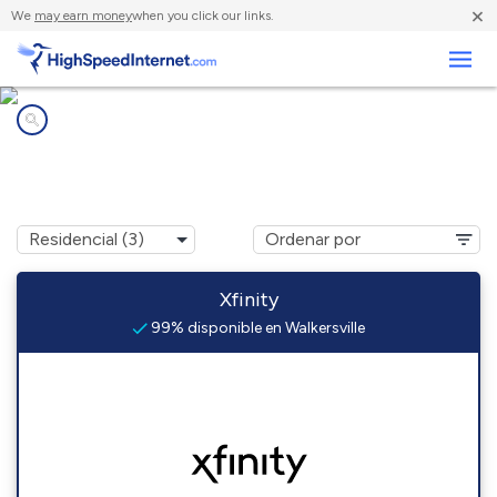
×
We
may earn money
when you click our links.
Negocios
Compañías de Internet en
Walkersville, MD
Xfinity
99% disponible en Walkersville