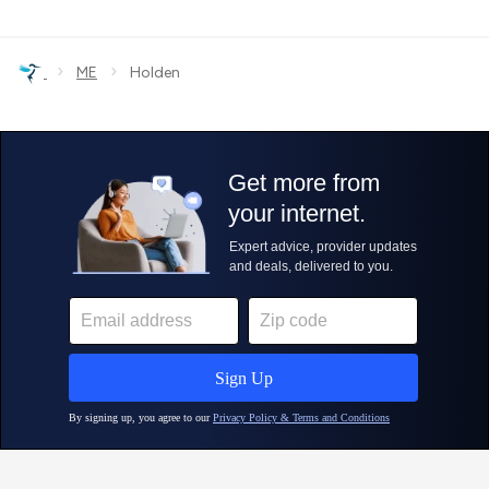
›
›
ME
Holden