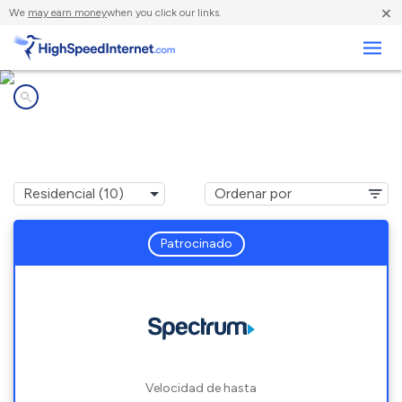
×
We
may earn money
when you click our links.
Negocios
Compañías de Internet en
Holden, ME
Patrocinado
Velocidad de hasta