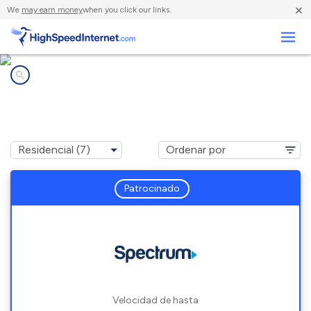
×
We
may earn money
when you click our links.
Negocios
Compañías de Internet en
Milford, ME
Patrocinado
Velocidad de hasta