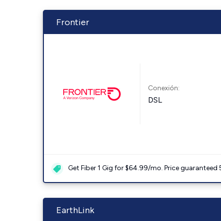
Frontier
Conexión:
DSL
Get Fiber 1 Gig for $64.99/mo. Price guaranteed 
EarthLink