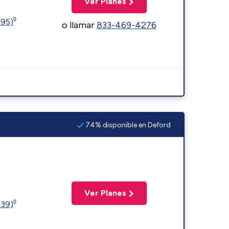
Ver Planes
◊
595)
o llamar
833-469-4276
74% disponible en Deford
Ver Planes
◊
239)