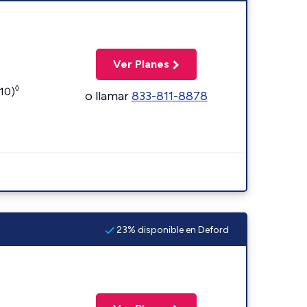
Ver Planes
◊
110)
o llamar
833-811-8878
23% disponible en Deford