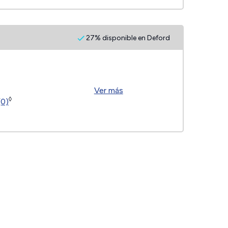
27% disponible en Deford
Ver más
◊
(0)