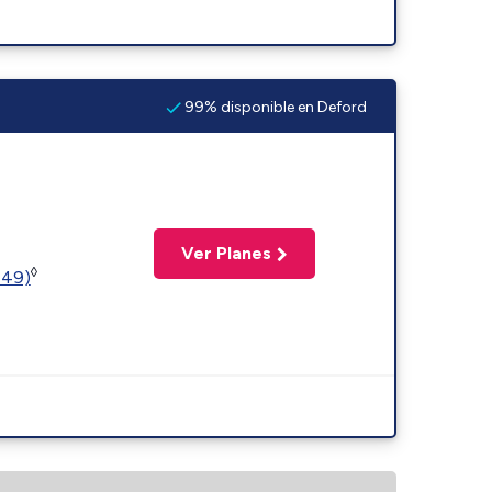
99% disponible en Deford
Ver Planes
◊
449)