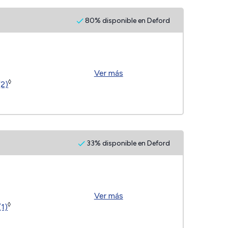
80% disponible en Deford
Ver más
◊
(2)
33% disponible en Deford
Ver más
◊
(1)