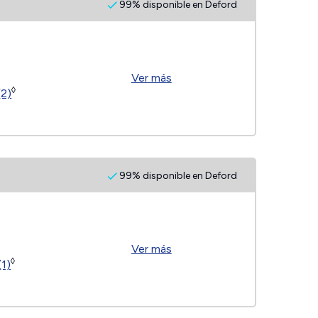
99% disponible en Deford
Ver más
◊
(2)
99% disponible en Deford
Ver más
◊
(1)