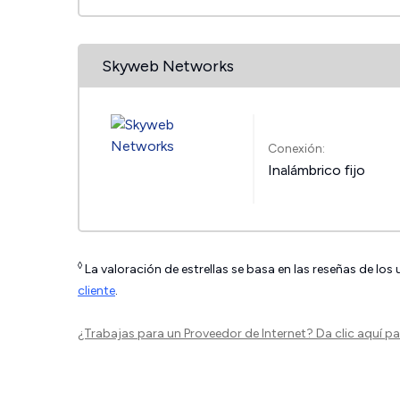
Skyweb Networks
Conexión:
Inalámbrico fijo
◊
La valoración de estrellas se basa en las reseñas de los
cliente
.
¿Trabajas para un Proveedor de Internet?
Da clic aquí
par