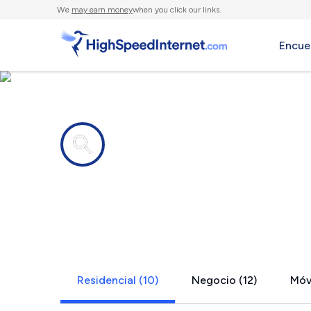
We
may earn money
when you click our links.
Encue
Compañías de Internet en
Deford, MI
Residencial (10)
Negocio (12)
Móvi