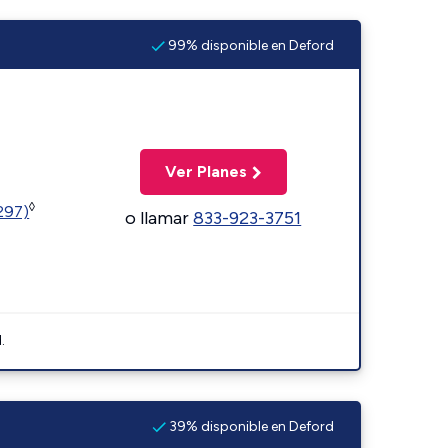
99% disponible en Deford
Ver Planes
◊
1297)
o llamar
833-923-3751
.
39% disponible en Deford