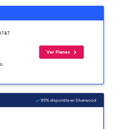
 AT&T
Ver Planes
o.
99% disponible en Silverwood