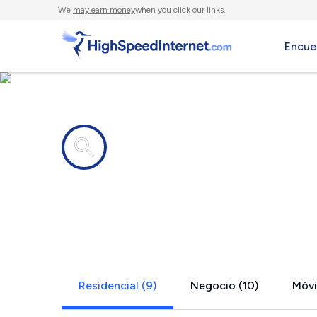
We
may earn money
when you click our links.
Encue
Compañías de Internet en
Silverwood,
Residencial (9)
Negocio (10)
Móvil