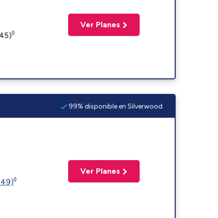
Ver Planes
◊
245)
99% disponible en Silverwood
Ver Planes
◊
449)