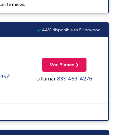
can términos.
44% disponible en Silverwood
Ver Planes
◊
595)
o llamar
833-469-4276