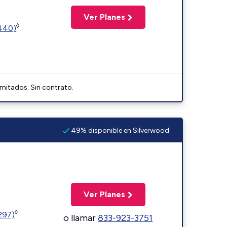
Ver Planes
◊
2440)
imitados. Sin contrato.
49% disponible en Silverwood
Ver Planes
◊
1297)
o llamar
833-923-3751