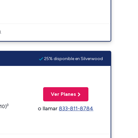
.
25% disponible en Silverwood
Ver Planes
◊
110)
o llamar
833-811-8784