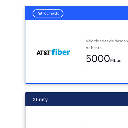
Patrocinado
Velocidades de desca
de hasta
5000
Mbps
Xfinity