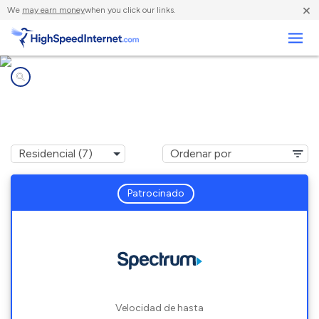
×
We
may earn money
when you click our links.
Negocios
Compañías de Internet en
Columbiaville, MI
Patrocinado
Velocidad de hasta