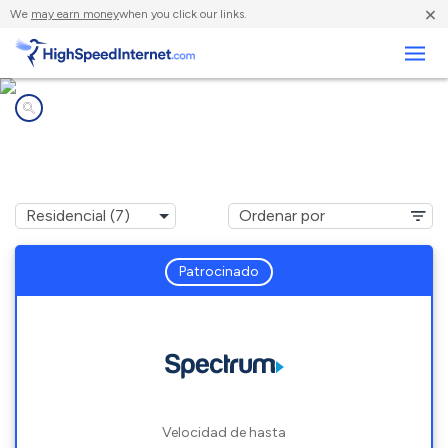
×
We
may earn money
when you click our links.
Negocios
Compañías de Internet en
Harrison, MI
Patrocinado
Velocidad de hasta