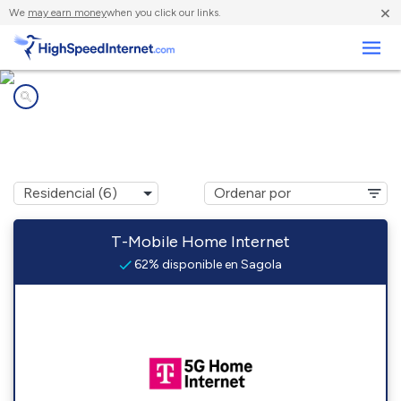
×
We
may earn money
when you click our links.
Negocios
Compañías de Internet en
Sagola, MI
T-Mobile Home Internet
62% disponible en Sagola