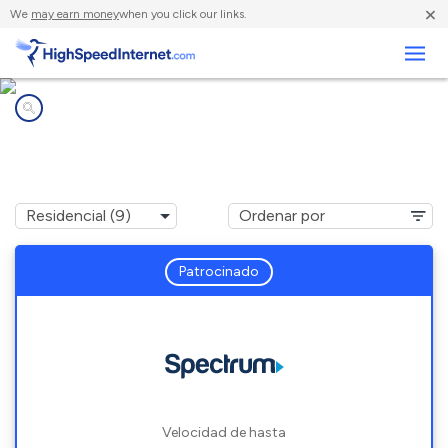
×
We
may earn money
when you click our links.
Negocios
Compañías de Internet en
Walhalla, MI
Patrocinado
Velocidad de hasta