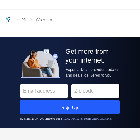
›
›
MI
Walhalla