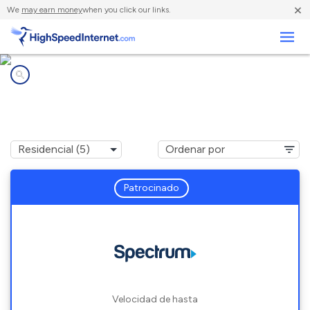
×
We
may earn money
when you click our links.
Negocios
Compañías de Internet en
Bitely, MI
Patrocinado
Velocidad de hasta