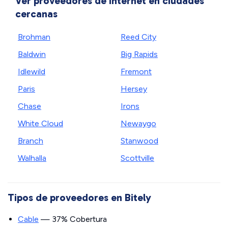
Ver proveedores de internet en ciudades
cercanas
Brohman
Reed City
Baldwin
Big Rapids
Idlewild
Fremont
Paris
Hersey
Chase
Irons
White Cloud
Newaygo
Branch
Stanwood
Walhalla
Scottville
Tipos de proveedores en Bitely
Cable
— 37% Cobertura