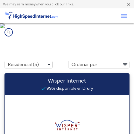
×
We
may earn money
when you click our links.
Negocios
Compañías de Internet en
Drury, MO
Wisper Internet
99% disponible en Drury