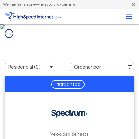
×
We
may earn money
when you click our links.
Negocios
Compañías de Internet en
Washington, MO
Patrocinado
Velocidad de hasta