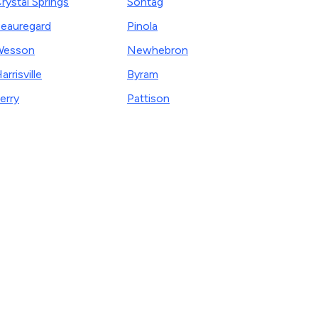
rystal Springs
Sontag
eauregard
Pinola
Wesson
Newhebron
arrisville
Byram
erry
Pattison