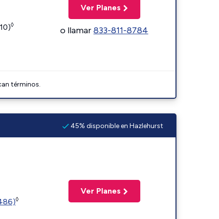
Ver Planes
◊
110)
o llamar
833-811-8784
can términos.
45% disponible en Hazlehurst
Ver Planes
◊
2486)