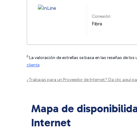
Conexión:
Fibra
◊
La valoración de estrellas se basa en las reseñas de los
cliente
.
¿Trabajas para un Proveedor de Internet?
Da clic aquí
par
Mapa de disponibilid
Internet