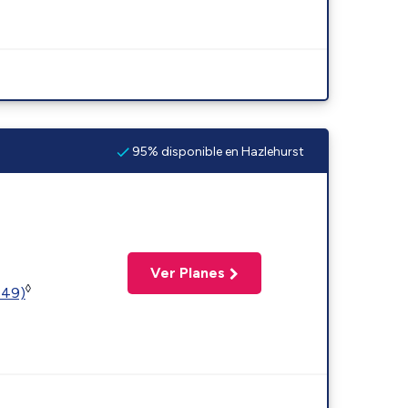
95% disponible en Hazlehurst
Ver Planes
◊
449)