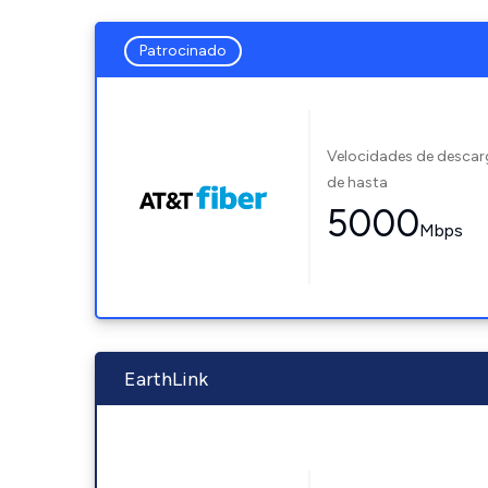
Patrocinado
Velocidades de desca
de hasta
5000
Mbps
EarthLink