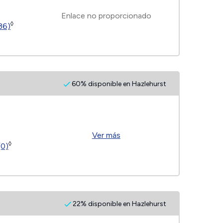
Enlace no proporcionado
◊
(36)
60% disponible en Hazlehurst
Ver más
◊
(0)
22% disponible en Hazlehurst