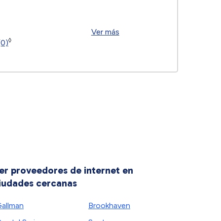
Ver más
◊
(0)
er proveedores de internet en
iudades cercanas
allman
Brookhaven