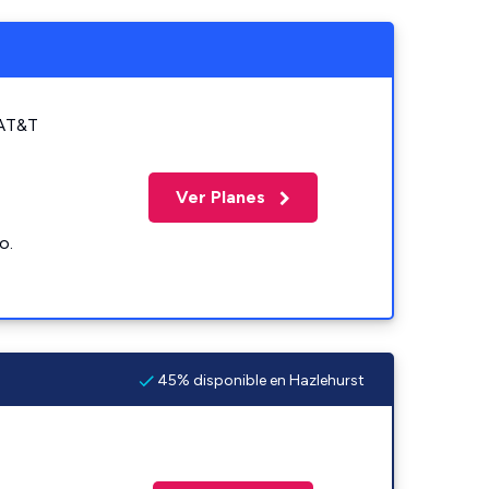
 AT&T
Ver Planes
o.
45% disponible en Hazlehurst