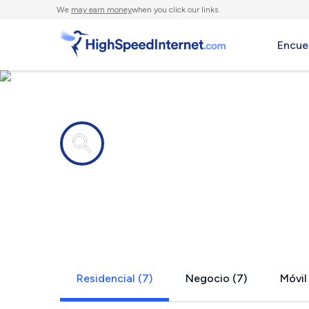
We
may earn money
when you click our links.
Encue
Compañías de Internet en
Hazlehurst
Residencial (7)
Negocio (7)
Móvil 