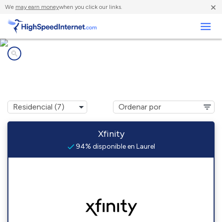
×
We
may earn money
when you click our links.
Negocios
Compañías de Internet en
Laurel, MS
Xfinity
94% disponible en Laurel