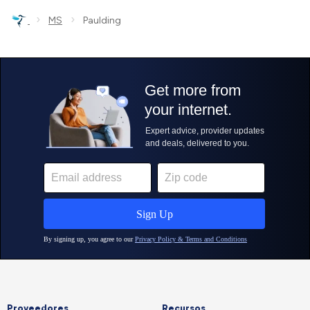
›
›
MS
Paulding
Proveedores
Recursos