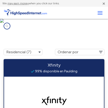
×
We
may earn money
when you click our links.
Negocios
Compañías de Internet en
Paulding, MS
Xfinity
99% disponible en Paulding