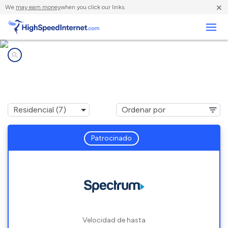
×
We
may earn money
when you click our links.
Negocios
Compañías de Internet en
Four Corners, MT
Patrocinado
Velocidad de hasta