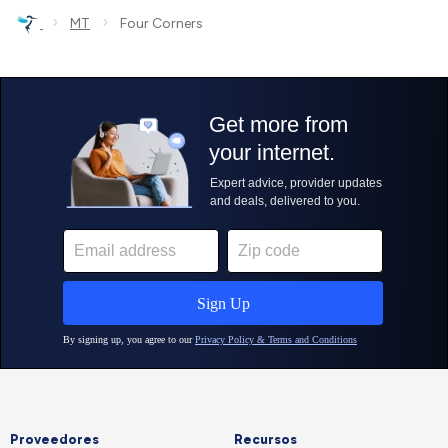
›
›
MT
Four Corners
Proveedores
Recursos