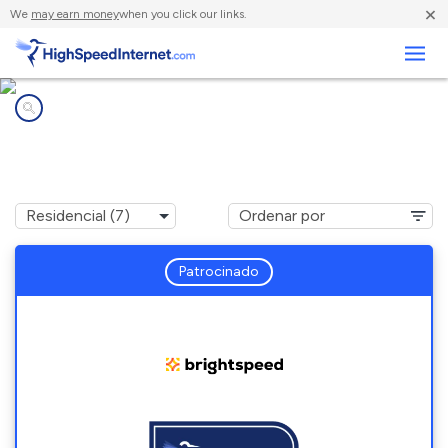
×
We
may earn money
when you click our links.
Negocios
Compañías de Internet en
Conetoe, NC
Patrocinado