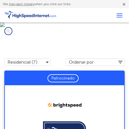
×
We
may earn money
when you click our links.
Negocios
Compañías de Internet en
Parmele, NC
Patrocinado