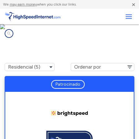
×
We
may earn money
when you click our links.
Negocios
Compañías de Internet en
Grimesland, NC
Patrocinado