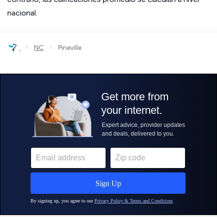
nacional.
›
›
NC
Pineville