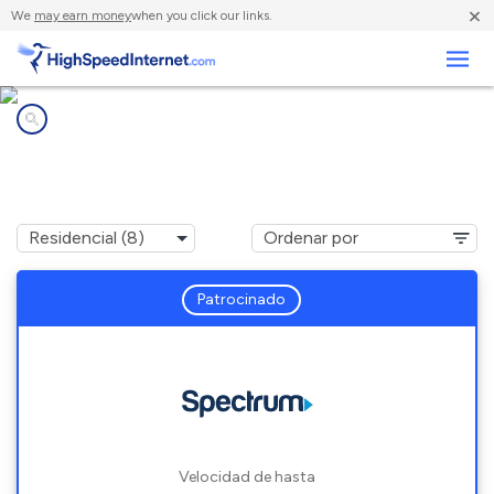
×
We
may earn money
when you click our links.
Negocios
Compañías de Internet en
Pineville, NC
Patrocinado
Velocidad de hasta