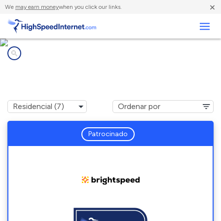
×
We
may earn money
when you click our links.
Negocios
Compañías de Internet en
Robbins, NC
Patrocinado