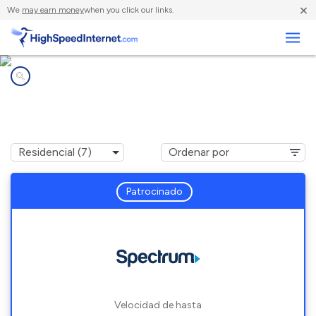
×
We
may earn money
when you click our links.
Negocios
Compañías de Internet en
Seven Lakes, NC
Patrocinado
Velocidad de hasta