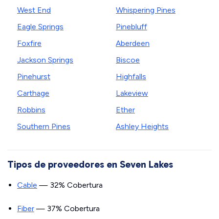
West End
Whispering Pines
Eagle Springs
Pinebluff
Foxfire
Aberdeen
Jackson Springs
Biscoe
Pinehurst
Highfalls
Carthage
Lakeview
Robbins
Ether
Southern Pines
Ashley Heights
Tipos de proveedores en Seven Lakes
Cable
— 32% Cobertura
Fiber
— 37% Cobertura