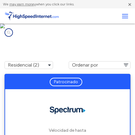
×
We
may earn money
when you click our links.
Negocios
Compañías de Internet en
Stony Point, NC
Patrocinado
Velocidad de hasta