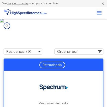
×
We
may earn money
when you click our links.
Negocios
Compañías de Internet en
Turnersburg, NC
Patrocinado
Velocidad de hasta