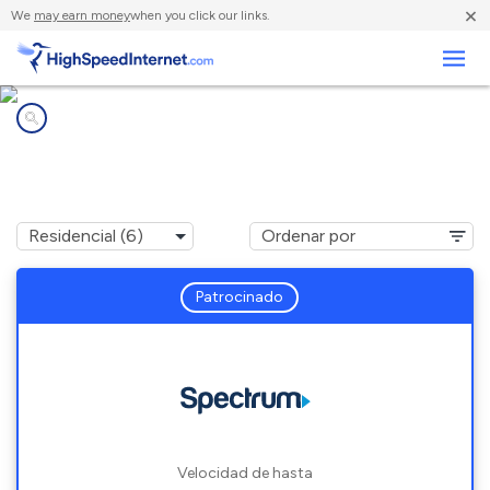
×
We
may earn money
when you click our links.
Negocios
Compañías de Internet en
Yadkinville, NC
Patrocinado
Velocidad de hasta