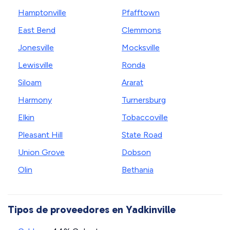
Hamptonville
Pfafftown
East Bend
Clemmons
Jonesville
Mocksville
Lewisville
Ronda
Siloam
Ararat
Harmony
Turnersburg
Elkin
Tobaccoville
Pleasant Hill
State Road
Union Grove
Dobson
Olin
Bethania
Tipos de proveedores en Yadkinville