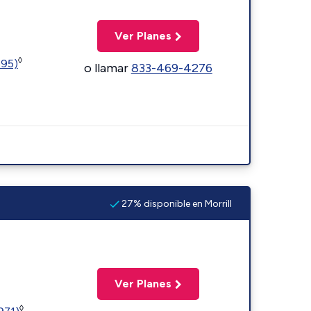
Ver Planes
◊
595)
o llamar
833-469-4276
27% disponible en Morrill
Ver Planes
◊