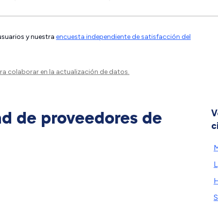
 usuarios y nuestra
encuesta independiente de satisfacción del
a colaborar en la actualización de datos.
ad de proveedores de
V
c
M
H
S