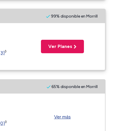
99% disponible en Morrill
Ver Planes
◊
(3)
65% disponible en Morrill
Ver más
◊
(0)