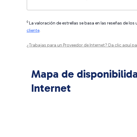
◊
La valoración de estrellas se basa en las reseñas de los
cliente
.
¿Trabajas para un Proveedor de Internet?
Da clic aquí
par
Mapa de disponibilid
Internet