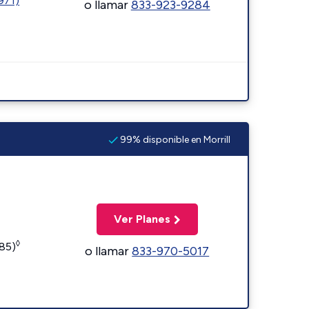
1971)
o llamar
833-923-9284
99% disponible en Morrill
Ver Planes
◊
185)
o llamar
833-970-5017