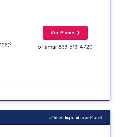
Ver Planes
◊
5996)
o llamar
833-513-4720
55% disponible en Morrill