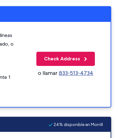
líneas
zado, o
Check Address
o llamar
833-513-4734
nte 1
24% disponible en Morrill