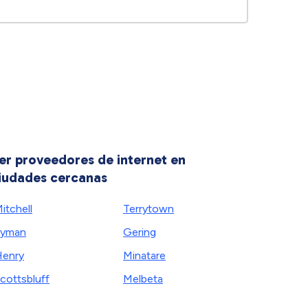
er proveedores de internet en
iudades cercanas
itchell
Terrytown
Lyman
Gering
enry
Minatare
cottsbluff
Melbeta