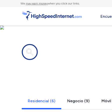
We
may earn money
when you click our links.
Encue
Compañías de Internet en
Morrill, NE
Residencial (6)
Negocio (9)
Móvil 